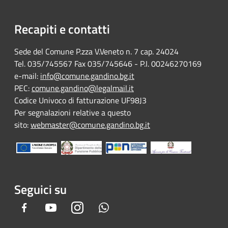
Recapiti e contatti
Sede del Comune P.zza V.Veneto n. 7 cap. 24024
Tel. 035/745567 Fax 035/745646 - P.I. 00246270169
e-mail:
info@comune.gandino.bg.it
PEC:
comune.gandino@legalmail.it
Codice Univoco di fatturazione UF98J3
Per segnalazioni relative a questo
sito:
webmaster@comune.gandino.bg.it
Seguici su
Facebook
Youtube
Instagram
Whatsapp