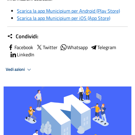
Scarica la app Municipium per Android (Play Store)
Scarica la app Municipium per iOS (App Store)
Condividi:
Facebook
Twitter
Whatsapp
Telegram
LinkedIn
Vedi azioni