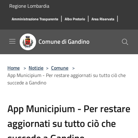
Salta al contenuto principale
Regione Lombardia
|
|
|
Amministrazione Trasparente
Albo Pretorio
Area Riservata
Comune di Gandino
Home
>
Notizie
>
Comune
>
App Municipium - Per restare aggiornati su tutto ciò che
succede a Gandino
App Municipium - Per restare
aggiornati su tutto ciò che