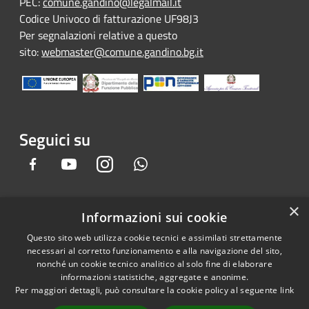
PEC:
comune.gandino@legalmail.it
Codice Univoco di fatturazione UF98J3
Per segnalazioni relative a questo
sito:
webmaster@comune.gandino.bg.it
Seguici su
Facebook
Youtube
Instagram
Whatsapp
×
Informazioni sui cookie
RSS
Copyright © 2026 • Comune di
Questo sito web utilizza cookie tecnici e assimilati strettamente
Accessibilità
Gandino • Powered by
necessari al corretto funzionamento e alla navigazione del sito,
Privacy
Municipium
Accesso
•
nonché un cookie tecnico analitico al solo fine di elaborare
informazioni statistiche, aggregate e anonime.
Cookie
redazione
Per maggiori dettagli, può consultare la cookie policy al seguente
link
Mappa del sito