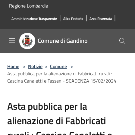
Salta al contenuto principale
Regione Lombardia
|
|
|
Amministrazione Trasparente
Albo Pretorio
Area Riservata
Comune di Gandino
Home
>
Notizie
>
Comune
>
Asta pubblica per la alienazione di Fabbricati rurali :
Cascina Canaletti e Tassen - SCADENZA 15/02/2024
Asta pubblica per la
alienazione di Fabbricati