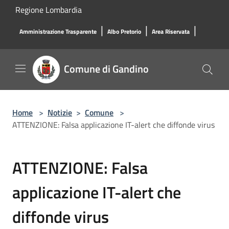
Salta al contenuto principale
Regione Lombardia
|
|
|
Amministrazione Trasparente
Albo Pretorio
Area Riservata
Comune di Gandino
Home
>
Notizie
>
Comune
>
ATTENZIONE: Falsa applicazione IT-alert che diffonde virus
ATTENZIONE: Falsa
applicazione IT-alert che
diffonde virus