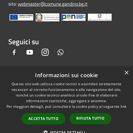
sito:
webmaster@comune.gandino.bg.it
Seguici su
Facebook
Youtube
Instagram
Whatsapp
×
Informazioni sui cookie
RSS
Copyright © 2026 • Comune di
Questo sito web utilizza cookie tecnici e assimilati strettamente
Accessibilità
Gandino • Powered by
necessari al corretto funzionamento e alla navigazione del sito,
Privacy
Municipium
Accesso
•
nonché un cookie tecnico analitico al solo fine di elaborare
informazioni statistiche, aggregate e anonime.
Cookie
redazione
Per maggiori dettagli, può consultare la cookie policy al seguente
link
Mappa del sito
Credits
RIFIUTA TUTTO
ACCETTA TUTTO
Dichiarazione e Feedback
accessibilità sito e app
MOSTRA DETTAGLI