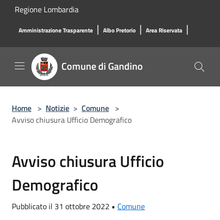
Salta al contenuto principale
Regione Lombardia
|
|
|
Amministrazione Trasparente
Albo Pretorio
Area Riservata
Comune di Gandino
Home
>
Notizie
>
Comune
>
Avviso chiusura Ufficio Demografico
Avviso chiusura Ufficio
Demografico
Pubblicato il 31 ottobre 2022 •
Comune