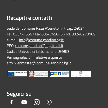
Recapiti e contatti
Sede del Comune P.zza V.Veneto n. 7 cap. 24024
Tel. 035/745567 Fax 035/745646 - P.I. 00246270169
e-mail:
info@comune.gandino.bg.it
PEC:
comune.gandino@legalmail.it
Codice Univoco di fatturazione UF98J3
Per segnalazioni relative a questo
sito:
webmaster@comune.gandino.bg.it
Seguici su
Facebook
Youtube
Instagram
Whatsapp