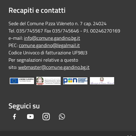
Recapiti e contatti
Sede del Comune P.zza V.Veneto n. 7 cap. 24024
Tel. 035/745567 Fax 035/745646 - P.I. 00246270169
e-mail:
info@comune.gandino.bg.it
PEC:
comune.gandino@legalmail.it
Codice Univoco di fatturazione UF98J3
Per segnalazioni relative a questo
sito:
webmaster@comune.gandino.bg.it
Seguici su
Facebook
Youtube
Instagram
Whatsapp