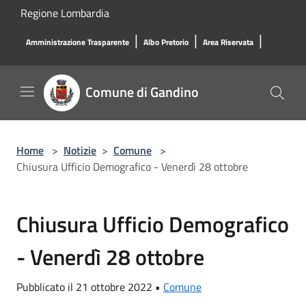
Salta al contenuto principale
Regione Lombardia
|
|
|
Amministrazione Trasparente
Albo Pretorio
Area Riservata
Comune di Gandino
Home
>
Notizie
>
Comune
>
Chiusura Ufficio Demografico - Venerdì 28 ottobre
Chiusura Ufficio Demografico
- Venerdì 28 ottobre
Pubblicato il 21 ottobre 2022 •
Comune