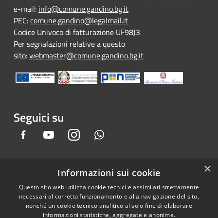
e-mail:
info@comune.gandino.bg.it
PEC:
comune.gandino@legalmail.it
Codice Univoco di fatturazione UF98J3
Per segnalazioni relative a questo
sito:
webmaster@comune.gandino.bg.it
Seguici su
Facebook
Youtube
Instagram
Whatsapp
×
Informazioni sui cookie
RSS
Copyright © 2026 • Comune di
Questo sito web utilizza cookie tecnici e assimilati strettamente
Accessibilità
Gandino • Powered by
necessari al corretto funzionamento e alla navigazione del sito,
Privacy
Municipium
Accesso
•
nonché un cookie tecnico analitico al solo fine di elaborare
informazioni statistiche, aggregate e anonime.
Cookie
redazione