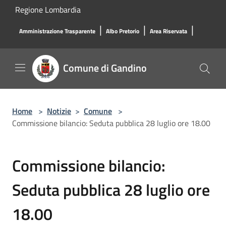
Salta al contenuto principale
Regione Lombardia
|
|
|
Amministrazione Trasparente
Albo Pretorio
Area Riservata
Comune di Gandino
Home
>
Notizie
>
Comune
>
Commissione bilancio: Seduta pubblica 28 luglio ore 18.00
Commissione bilancio:
Seduta pubblica 28 luglio ore
18.00