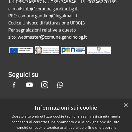
Tel. 035/745567 Fax 035/745646 - P.I. 00246270169
e-mail:
info@comune.gandino.bg.it
PEC:
comune.gandino@legalmail.it
Codice Univoco di fatturazione UF98J3
Per segnalazioni relative a questo
sito:
webmaster@comune.gandino.bg.it
Seguici su
Facebook
Youtube
Instagram
Whatsapp
×
Informazioni sui cookie
RSS
Copyright © 2026 • Comune di
Questo sito web utilizza cookie tecnici e assimilati strettamente
Accessibilità
Gandino • Powered by
necessari al corretto funzionamento e alla navigazione del sito,
Privacy
Municipium
Accesso
•
nonché un cookie tecnico analitico al solo fine di elaborare