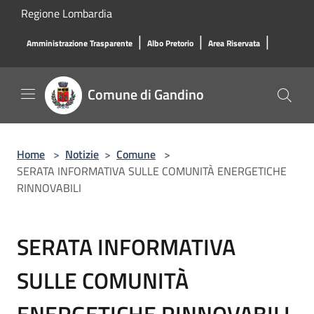
Salta al contenuto principale
Regione Lombardia
|
|
|
Amministrazione Trasparente
Albo Pretorio
Area Riservata
Comune di Gandino
Home
>
Notizie
>
Comune
>
SERATA INFORMATIVA SULLE COMUNITÀ ENERGETICHE
RINNOVABILI
SERATA INFORMATIVA
SULLE COMUNITÀ