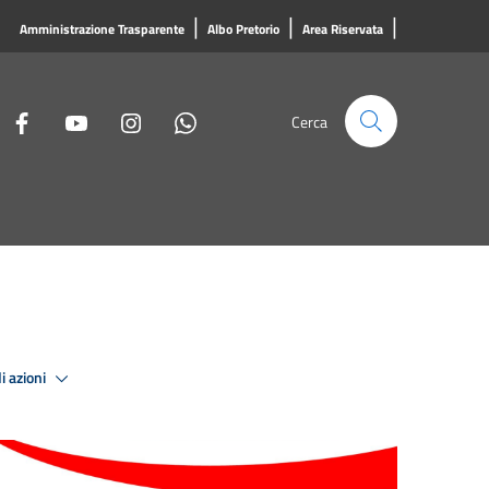
|
|
|
Amministrazione Trasparente
Albo Pretorio
Area Riservata
Cerca
i azioni