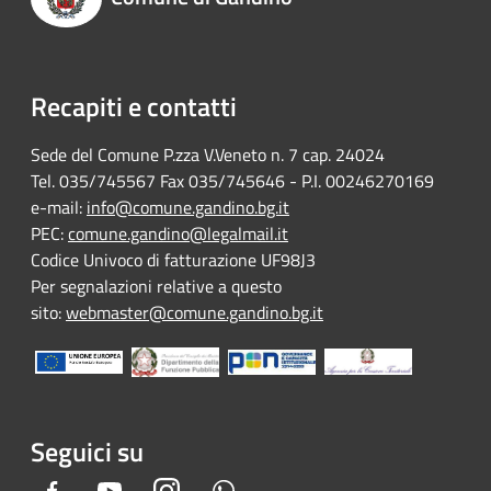
Recapiti e contatti
Sede del Comune P.zza V.Veneto n. 7 cap. 24024
Tel. 035/745567 Fax 035/745646 - P.I. 00246270169
e-mail:
info@comune.gandino.bg.it
PEC:
comune.gandino@legalmail.it
Codice Univoco di fatturazione UF98J3
Per segnalazioni relative a questo
sito:
webmaster@comune.gandino.bg.it
Seguici su
Facebook
Youtube
Instagram
Whatsapp