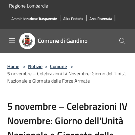
Salta al contenuto principale
Regione Lombardia
|
|
|
Amministrazione Trasparente
Albo Pretorio
Area Riservata
Comune di Gandino
Home
>
Notizie
>
Comune
>
5 novembre – Celebrazioni IV Novembre: Giorno dell'Unità
Nazionale e Giornata delle Forze Armate
5 novembre – Celebrazioni IV
Novembre: Giorno dell'Unità