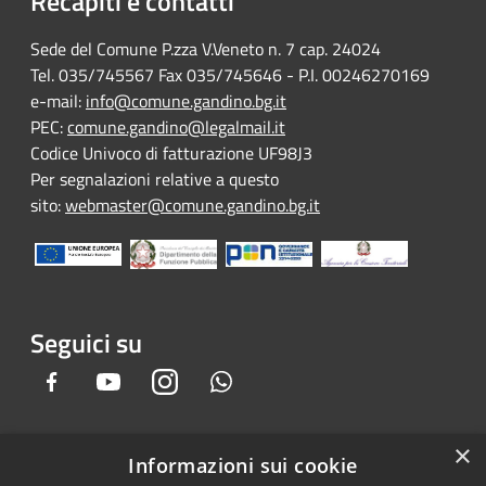
Recapiti e contatti
Sede del Comune P.zza V.Veneto n. 7 cap. 24024
Tel. 035/745567 Fax 035/745646 - P.I. 00246270169
e-mail:
info@comune.gandino.bg.it
PEC:
comune.gandino@legalmail.it
Codice Univoco di fatturazione UF98J3
Per segnalazioni relative a questo
sito:
webmaster@comune.gandino.bg.it
Seguici su
Facebook
Youtube
Instagram
Whatsapp
×
Informazioni sui cookie
RSS
Copyright © 2026 • Comune di