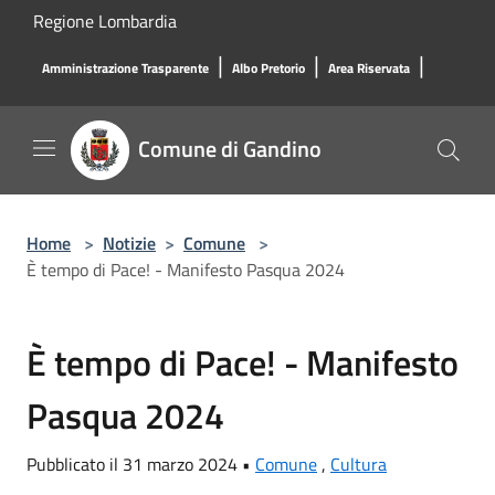
Salta al contenuto principale
Regione Lombardia
|
|
|
Amministrazione Trasparente
Albo Pretorio
Area Riservata
Comune di Gandino
Home
>
Notizie
>
Comune
>
È tempo di Pace! - Manifesto Pasqua 2024
È tempo di Pace! - Manifesto
Pasqua 2024
Pubblicato il 31 marzo 2024 •
Comune
,
Cultura