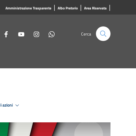
|
|
|
Amministrazione Trasparente
Albo Pretorio
Area Riservata
Cerca
i azioni