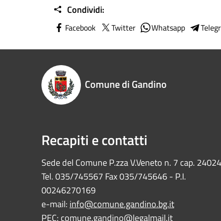
Condividi:
Facebook
Twitter
Whatsapp
Teleg
Comune di Gandino
Recapiti e contatti
Sede del Comune P.zza V.Veneto n. 7 cap. 2402
Tel. 035/745567 Fax 035/745646 - P.I.
00246270169
e-mail:
info@comune.gandino.bg.it
PEC:
comune.gandino@legalmail.it