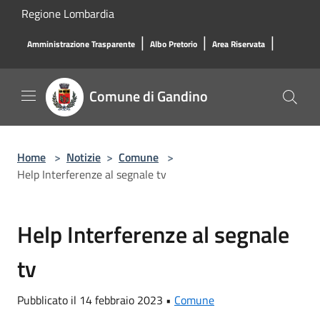
Salta al contenuto principale
Regione Lombardia
|
|
|
Amministrazione Trasparente
Albo Pretorio
Area Riservata
Comune di Gandino
Home
>
Notizie
>
Comune
>
Help Interferenze al segnale tv
Help Interferenze al segnale
tv
Pubblicato il 14 febbraio 2023 •
Comune