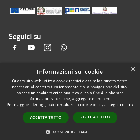
Seguici su
Facebook
Youtube
Instagram
Whatsapp
×
Informazioni sui cookie
RSS
Copyright © 2026 • Comune di
Questo sito web utilizza cookie tecnici e assimilati strettamente
Accessibilità
Gandino • Powered by
necessari al corretto funzionamento e alla navigazione del sito,
Privacy
Municipium
Accesso
•
nonché un cookie tecnico analitico al solo fine di elaborare
informazioni statistiche, aggregate e anonime.
Cookie
redazione
Per maggiori dettagli, può consultare la cookie policy al seguente
link
Mappa del sito
Credits
RIFIUTA TUTTO
ACCETTA TUTTO
Dichiarazione e Feedback
accessibilità sito e app
MOSTRA DETTAGLI