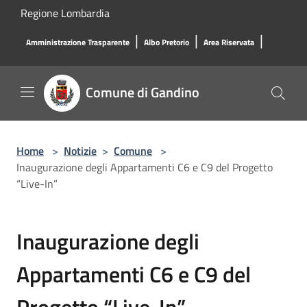
Salta al contenuto principale
Regione Lombardia
|
|
|
Amministrazione Trasparente
Albo Pretorio
Area Riservata
Comune di Gandino
Home
>
Notizie
>
Comune
>
Inaugurazione degli Appartamenti C6 e C9 del Progetto
“Live-In”
Inaugurazione degli
Appartamenti C6 e C9 del