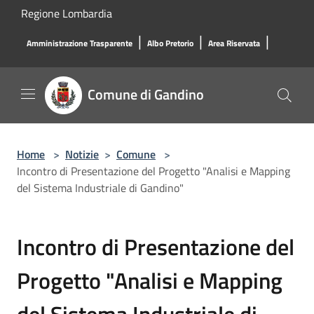
Salta al contenuto principale
Regione Lombardia
|
|
|
Amministrazione Trasparente
Albo Pretorio
Area Riservata
Comune di Gandino
Home
>
Notizie
>
Comune
>
Incontro di Presentazione del Progetto "Analisi e Mapping
del Sistema Industriale di Gandino"
Incontro di Presentazione del
Progetto "Analisi e Mapping