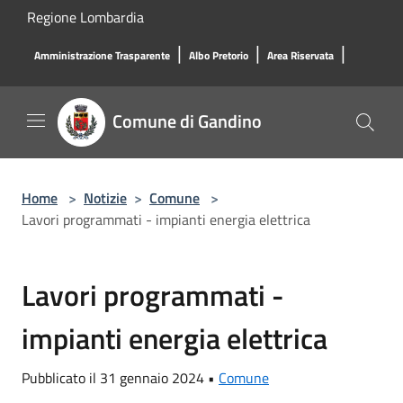
Salta al contenuto principale
Regione Lombardia
|
|
|
Amministrazione Trasparente
Albo Pretorio
Area Riservata
Comune di Gandino
Home
>
Notizie
>
Comune
>
Lavori programmati - impianti energia elettrica
Lavori programmati -
impianti energia elettrica
Pubblicato il 31 gennaio 2024 •
Comune