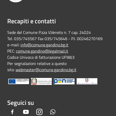
Recapiti e contatti
Sede del Comune P.zza V.Veneto n. 7 cap. 24024
Tel. 035/745567 Fax 035/745646 - P.I. 00246270169
e-mail:
info@comune.gandino.bg.it
PEC:
comune.gandino@legalmail.it
Codice Univoco di fatturazione UF98J3
Per segnalazioni relative a questo
sito:
webmaster@comune.gandino.bg.it
Seguici su
Facebook
Youtube
Instagram
Whatsapp