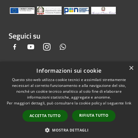
Seguici su
Facebook
Youtube
Instagram
Whatsapp
×
Informazioni sui cookie
RSS
Copyright © 2026 • Comune di
Questo sito web utilizza cookie tecnici e assimilati strettamente
Accessibilità
Gandino • Powered by
necessari al corretto funzionamento e alla navigazione del sito,
Privacy
Municipium
Accesso
•
nonché un cookie tecnico analitico al solo fine di elaborare
informazioni statistiche, aggregate e anonime.
Cookie
redazione
Per maggiori dettagli, può consultare la cookie policy al seguente
link
Mappa del sito
Credits
RIFIUTA TUTTO
ACCETTA TUTTO
Dichiarazione e Feedback
accessibilità sito e app
MOSTRA DETTAGLI