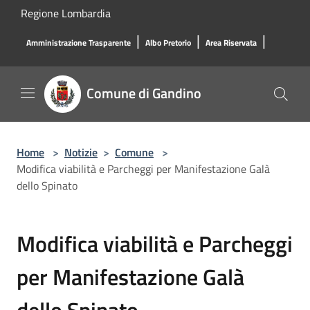
Salta al contenuto principale
Regione Lombardia
|
|
|
Amministrazione Trasparente
Albo Pretorio
Area Riservata
Comune di Gandino
Home
>
Notizie
>
Comune
>
Modifica viabilità e Parcheggi per Manifestazione Galà
dello Spinato
Modifica viabilità e Parcheggi
per Manifestazione Galà