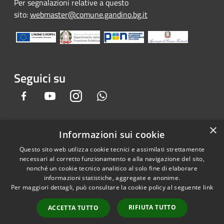
Per segnalazioni relative a questo
sito:
webmaster@comune.gandino.bg.it
Seguici su
Facebook
Youtube
Instagram
Whatsapp
×
Informazioni sui cookie
RSS
Copyright © 2026 • Comune di
Questo sito web utilizza cookie tecnici e assimilati strettamente
Accessibilità
Gandino • Powered by
necessari al corretto funzionamento e alla navigazione del sito,
Privacy
Municipium
Accesso
•
nonché un cookie tecnico analitico al solo fine di elaborare
informazioni statistiche, aggregate e anonime.
Cookie
redazione
Per maggiori dettagli, può consultare la cookie policy al seguente
link
Mappa del sito
Credits
RIFIUTA TUTTO
ACCETTA TUTTO
Dichiarazione e Feedback