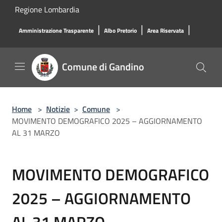
Salta al contenuto principale
Regione Lombardia
|
|
|
Amministrazione Trasparente
Albo Pretorio
Area Riservata
Comune di Gandino
Home
>
Notizie
>
Comune
>
MOVIMENTO DEMOGRAFICO 2025 – AGGIORNAMENTO
AL 31 MARZO
MOVIMENTO DEMOGRAFICO
2025 – AGGIORNAMENTO