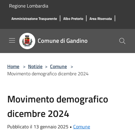
Salta al contenuto principale
Regione Lombardia
|
|
|
Amministrazione Trasparente
Albo Pretorio
Area Riservata
Comune di Gandino
Home
>
Notizie
>
Comune
>
Movimento demografico dicembre 2024
Movimento demografico
dicembre 2024
Pubblicato il 13 gennaio 2025 •
Comune