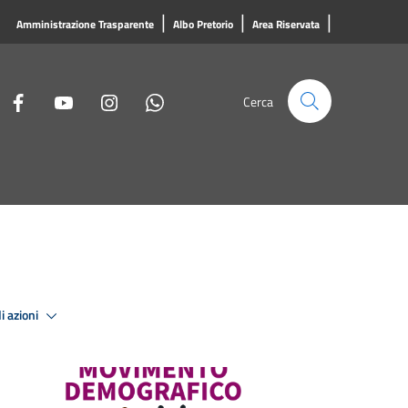
|
|
|
Amministrazione Trasparente
Albo Pretorio
Area Riservata
Cerca
i azioni