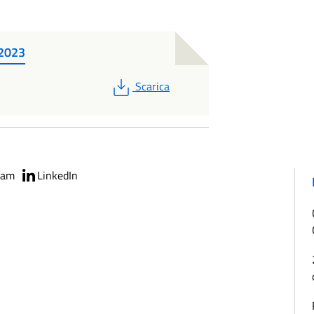
 2023
PDF
Scarica
ram
LinkedIn