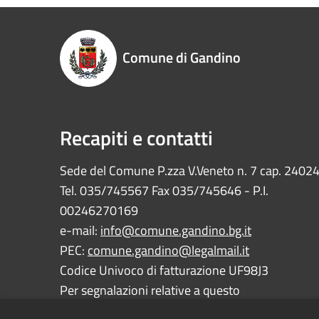
Comune di Gandino
Recapiti e contatti
Sede del Comune P.zza V.Veneto n. 7 cap. 2402
Tel. 035/745567 Fax 035/745646 - P.I.
00246270169
e-mail:
info@comune.gandino.bg.it
PEC:
comune.gandino@legalmail.it
Codice Univoco di fatturazione UF98J3
Per segnalazioni relative a questo
sito:
webmaster@comune.gandino.bg.it