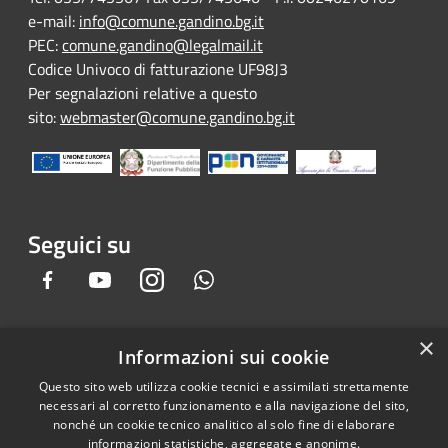
e-mail:
info@comune.gandino.bg.it
PEC:
comune.gandino@legalmail.it
Codice Univoco di fatturazione UF98J3
Per segnalazioni relative a questo
sito:
webmaster@comune.gandino.bg.it
Seguici su
Facebook
Youtube
Instagram
Whatsapp
×
Informazioni sui cookie
RSS
Copyright © 2026 • Comune di
Questo sito web utilizza cookie tecnici e assimilati strettamente
Accessibilità
Gandino • Powered by
necessari al corretto funzionamento e alla navigazione del sito,
Privacy
Municipium
Accesso
•
nonché un cookie tecnico analitico al solo fine di elaborare
informazioni statistiche, aggregate e anonime.
Cookie