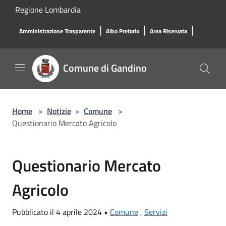
Salta al contenuto principale
Regione Lombardia
|
|
|
Amministrazione Trasparente
Albo Pretorio
Area Riservata
Comune di Gandino
Home
>
Notizie
>
Comune
>
Questionario Mercato Agricolo
Questionario Mercato
Agricolo
Pubblicato il 4 aprile 2024 •
Comune
,
Servizi