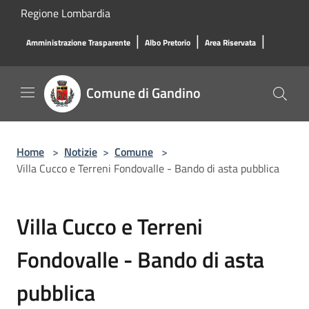
Salta al contenuto principale
Regione Lombardia
|
|
|
Amministrazione Trasparente
Albo Pretorio
Area Riservata
Comune di Gandino
Home
>
Notizie
>
Comune
>
Villa Cucco e Terreni Fondovalle - Bando di asta pubblica
Villa Cucco e Terreni
Fondovalle - Bando di asta
pubblica