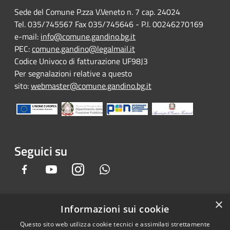
Sede del Comune P.zza V.Veneto n. 7 cap. 24024
Tel. 035/745567 Fax 035/745646 - P.I. 00246270169
e-mail:
info@comune.gandino.bg.it
PEC:
comune.gandino@legalmail.it
Codice Univoco di fatturazione UF98J3
Per segnalazioni relative a questo
sito:
webmaster@comune.gandino.bg.it
Seguici su
Facebook
Youtube
Instagram
Whatsapp
×
Informazioni sui cookie
RSS
Copyright © 2026 • Comune di
Questo sito web utilizza cookie tecnici e assimilati strettamente