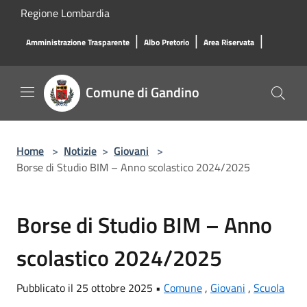
Salta al contenuto principale
Regione Lombardia
|
|
|
Amministrazione Trasparente
Albo Pretorio
Area Riservata
Comune di Gandino
Home
>
Notizie
>
Giovani
>
Borse di Studio BIM – Anno scolastico 2024/2025
Borse di Studio BIM – Anno
scolastico 2024/2025
Pubblicato il 25 ottobre 2025 •
Comune
,
Giovani
,
Scuola