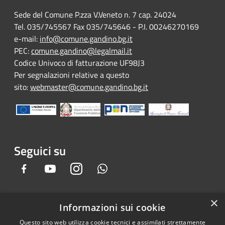
Sede del Comune P.zza V.Veneto n. 7 cap. 24024
Tel. 035/745567 Fax 035/745646 - P.I. 00246270169
e-mail:
info@comune.gandino.bg.it
PEC:
comune.gandino@legalmail.it
Codice Univoco di fatturazione UF98J3
Per segnalazioni relative a questo
sito:
webmaster@comune.gandino.bg.it
Seguici su
Facebook
Youtube
Instagram
Whatsapp
×
Informazioni sui cookie
RSS
Copyright © 2026 • Comune di
Questo sito web utilizza cookie tecnici e assimilati strettamente