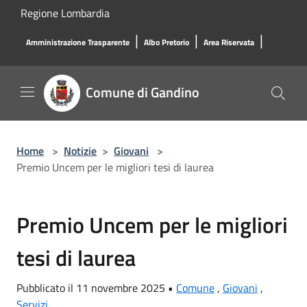
Salta al contenuto principale
Regione Lombardia
|
|
|
Amministrazione Trasparente
Albo Pretorio
Area Riservata
Comune di Gandino
Home
>
Notizie
>
Giovani
>
Premio Uncem per le migliori tesi di laurea
Premio Uncem per le migliori
tesi di laurea
Pubblicato il 11 novembre 2025 •
Comune
,
Giovani
,
Servizi