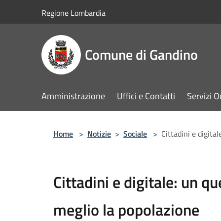
Salta al contenuto principale
Regione Lombardia
Comune di Gandino
Amministrazione
Uffici e Contatti
Servizi O
Home
>
Notizie
>
Sociale
>
Cittadini e digita
Cittadini e digitale: un q
meglio la popolazione