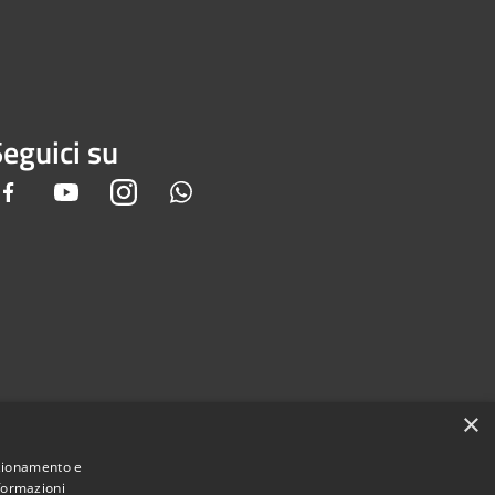
eguici su
Facebook
Youtube
Instagram
Whatsapp
×
nzionamento e
nformazioni