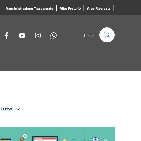
|
|
|
Amministrazione Trasparente
Albo Pretorio
Area Riservata
Cerca
i azioni