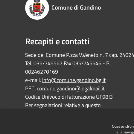
Comune di Gandino
Recapiti e contatti
Sede del Comune P.zza V.Veneto n. 7 cap. 2402
Tel. 035/745567 Fax 035/745646 - P.I.
00246270169
e-mail:
info@comune.gandino.bg.it
PEC:
comune.gandino@legalmail.it
Codice Univoco di fatturazione UF98J3
Per segnalazioni relative a questo
sito:
webmaster@comune.gandino.bg.it
Questo sito 
alla navig