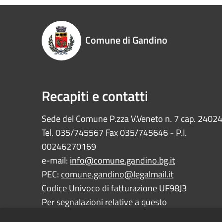
Comune di Gandino
Recapiti e contatti
Sede del Comune P.zza V.Veneto n. 7 cap. 2402
Tel. 035/745567 Fax 035/745646 - P.I.
00246270169
e-mail:
info@comune.gandino.bg.it
PEC:
comune.gandino@legalmail.it
Codice Univoco di fatturazione UF98J3
Per segnalazioni relative a questo
sito:
webmaster@comune.gandino.bg.it