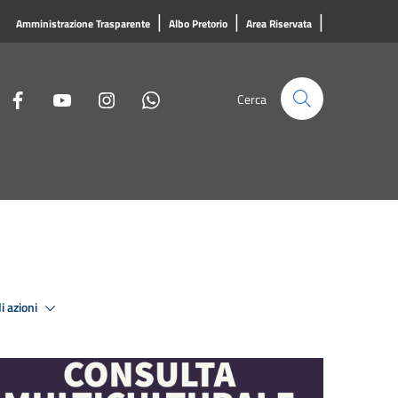
|
|
|
Amministrazione Trasparente
Albo Pretorio
Area Riservata
Cerca
i azioni