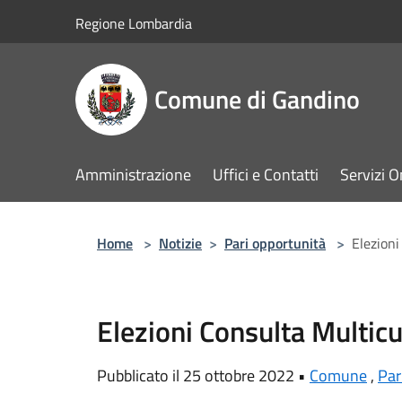
Salta al contenuto principale
Regione Lombardia
Comune di Gandino
Amministrazione
Uffici e Contatti
Servizi O
Home
>
Notizie
>
Pari opportunità
>
Elezioni
Elezioni Consulta Multicu
Pubblicato il 25 ottobre 2022 •
Comune
,
Par