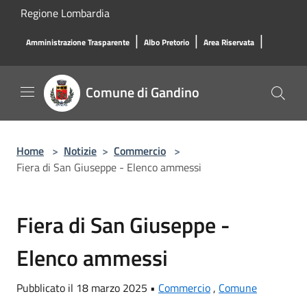
Salta al contenuto principale
Regione Lombardia
|
|
|
Amministrazione Trasparente
Albo Pretorio
Area Riservata
Comune di Gandino
Home
>
Notizie
>
Commercio
>
Fiera di San Giuseppe - Elenco ammessi
Fiera di San Giuseppe -
Elenco ammessi
Pubblicato il 18 marzo 2025 •
Commercio
,
Comune