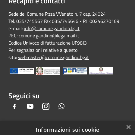
Recapiti e contatti
Sede del Comune P.zza V.Veneto n. 7 cap. 24024
Tel. 035/745567 Fax 035/745646 - P.I. 00246270169
e-mail:
info@comune.gandino.bg.it
PEC:
comune.gandino@legalmail.it
Codice Univoco di fatturazione UF98J3
Per segnalazioni relative a questo
sito:
webmaster@comune.gandino.bg.it
Seguici su
Facebook
Youtube
Instagram
Whatsapp
×
Informazioni sui cookie