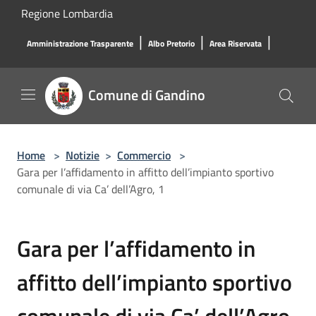
Salta al contenuto principale
Regione Lombardia
|
|
|
Amministrazione Trasparente
Albo Pretorio
Area Riservata
Comune di Gandino
Home
>
Notizie
>
Commercio
>
Gara per l’affidamento in affitto dell’impianto sportivo
comunale di via Ca’ dell’Agro, 1
Gara per l’affidamento in
affitto dell’impianto sportivo