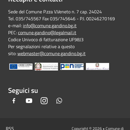
Sede del Comune P.zza V.Veneto n. 7 cap. 24024
Tel. 035/745567 Fax 035/745646 - P.I. 00246270169
e-mail:
info@comune.gandino.bg.it
PEC:
comune.gandino@legalmail.it
Codice Univoco di fatturazione UF98J3
Per segnalazioni relative a questo
sito:
webmaster@comune.gandino.bg.it
Seguici su
Facebook
Youtube
Instagram
Whatsapp
RSS
Copyright © 2026 • Comune di