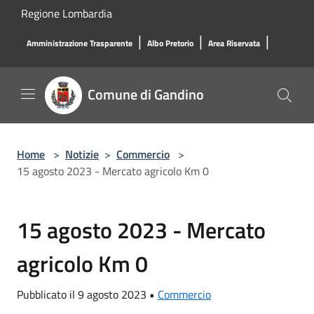
Salta al contenuto principale
Regione Lombardia
|
|
|
Amministrazione Trasparente
Albo Pretorio
Area Riservata
Comune di Gandino
Home
>
Notizie
>
Commercio
>
15 agosto 2023 - Mercato agricolo Km 0
15 agosto 2023 - Mercato
agricolo Km 0
Pubblicato il 9 agosto 2023 •
Commercio