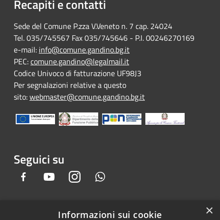
Recapiti e contatti
Sede del Comune P.zza V.Veneto n. 7 cap. 24024
Tel. 035/745567 Fax 035/745646 - P.I. 00246270169
e-mail:
info@comune.gandino.bg.it
PEC:
comune.gandino@legalmail.it
Codice Univoco di fatturazione UF98J3
Per segnalazioni relative a questo
sito:
webmaster@comune.gandino.bg.it
Seguici su
Facebook
Youtube
Instagram
Whatsapp
×
Informazioni sui cookie