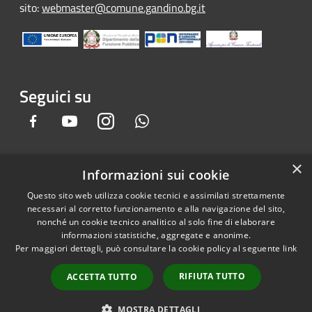
sito:
webmaster@comune.gandino.bg.it
Seguici su
Facebook
Youtube
Instagram
Whatsapp
×
Informazioni sui cookie
RSS
Copyright © 2026 • Comune di
Questo sito web utilizza cookie tecnici e assimilati strettamente
Accessibilità
Gandino • Powered by
necessari al corretto funzionamento e alla navigazione del sito,
Privacy
Municipium
Accesso
•
nonché un cookie tecnico analitico al solo fine di elaborare
informazioni statistiche, aggregate e anonime.
Cookie
redazione
Per maggiori dettagli, può consultare la cookie policy al seguente
link
Mappa del sito
Credits
RIFIUTA TUTTO
ACCETTA TUTTO
Dichiarazione e Feedback
accessibilità sito e app
MOSTRA DETTAGLI