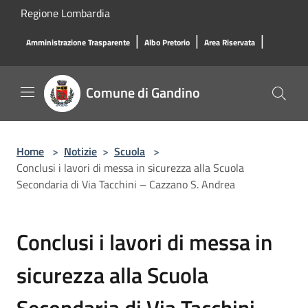
Salta al contenuto principale
Regione Lombardia
|
|
|
Amministrazione Trasparente
Albo Pretorio
Area Riservata
Comune di Gandino
Home
>
Notizie
>
Scuola
>
Conclusi i lavori di messa in sicurezza alla Scuola
Secondaria di Via Tacchini – Cazzano S. Andrea
Conclusi i lavori di messa in
sicurezza alla Scuola