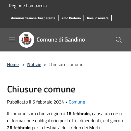
Salta al contenuto principale
Regione Lombardia
|
|
|
Amministrazione Trasparente
Albo Pretorio
Area Riservata
Comune di Gandino
Home
>
Notizie
>
Chiusure comune
Chiusure comune
Pubblicato il 5 febbraio 2024 •
Comune
Il comune sarà chiuso i giorni
16 febbraio,
causa un corso
di formazione obbligatorio per tutti i dipendenti, e il giorno
26 febbraio
per la festività del Triduo dei Morti.