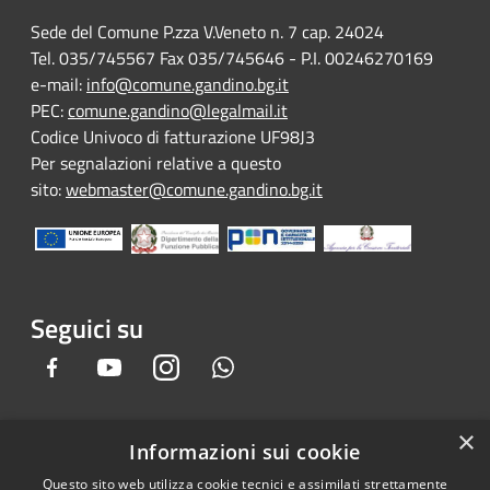
Sede del Comune P.zza V.Veneto n. 7 cap. 24024
Tel. 035/745567 Fax 035/745646 - P.I. 00246270169
e-mail:
info@comune.gandino.bg.it
PEC:
comune.gandino@legalmail.it
Codice Univoco di fatturazione UF98J3
Per segnalazioni relative a questo
sito:
webmaster@comune.gandino.bg.it
Seguici su
Facebook
Youtube
Instagram
Whatsapp
×
Informazioni sui cookie
RSS
Copyright © 2026 • Comune di
Questo sito web utilizza cookie tecnici e assimilati strettamente