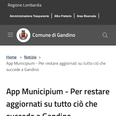
Salta al contenuto principale
Regione Lombardia
|
|
|
Amministrazione Trasparente
Albo Pretorio
Area Riservata
Comune di Gandino
Home
>
Notizie
>
App Municipium - Per restare aggiornati su tutto ciò che
succede a Gandino
App Municipium - Per restare
aggiornati su tutto ciò che