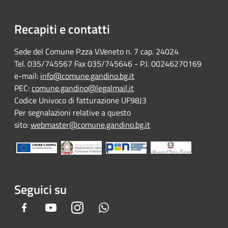
Recapiti e contatti
Sede del Comune P.zza V.Veneto n. 7 cap. 24024
Tel. 035/745567 Fax 035/745646 - P.I. 00246270169
e-mail:
info@comune.gandino.bg.it
PEC:
comune.gandino@legalmail.it
Codice Univoco di fatturazione UF98J3
Per segnalazioni relative a questo
sito:
webmaster@comune.gandino.bg.it
Seguici su
Facebook
Youtube
Instagram
Whatsapp