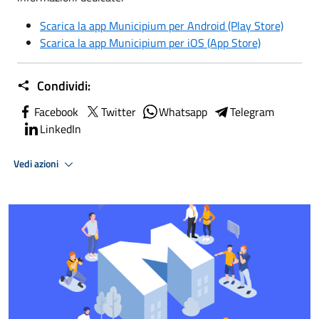
Scarica la app Municipium per Android (Play Store)
Scarica la app Municipium per iOS (App Store)
Condividi:
Facebook
Twitter
Whatsapp
Telegram
LinkedIn
Vedi azioni