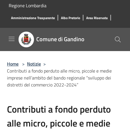
Salta al contenuto principale
Regione Lombardia
|
|
|
Amministrazione Trasparente
Albo Pretorio
Area Riservata
Comune di Gandino
Home
>
Notizie
>
Contributi a fondo perduto alle micro, piccole e medie
imprese nell’ambito del bando regionale “sviluppo dei
distretti del commercio 2022-2024”
Contributi a fondo perduto
alle micro, piccole e medie