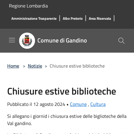
Salta al contenuto principale
Regione Lombardia
|
|
|
Amministrazione Trasparente
Albo Pretorio
Area Riservata
Comune di Gandino
Home
>
Notizie
>
Chiusure estive biblioteche
Chiusure estive biblioteche
Pubblicato il 12 agosto 2024 •
Comune
,
Cultura
Si allegano i giornid i chiusura estive delle biglioteche della
Val gandino.