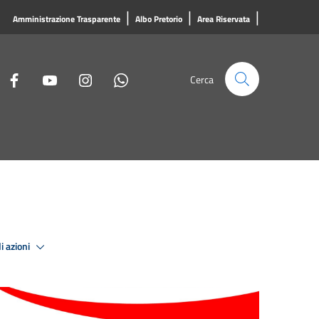
|
|
|
Amministrazione Trasparente
Albo Pretorio
Area Riservata
Cerca
i azioni