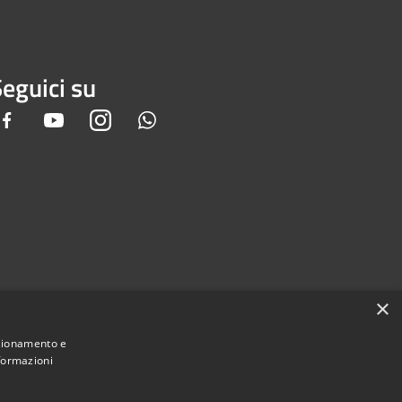
eguici su
Facebook
Youtube
Instagram
Whatsapp
×
nzionamento e
nformazioni