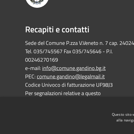
Recapiti e contatti
Sede del Comune P.zza V.Veneto n. 7 cap. 2402
Tel. 035/745567 Fax 035/745646 - P.I.
00246270169
e-mail:
info@comune.gandino.bg.it
PEC:
comune.gandino@legalmail.it
Codice Univoco di fatturazione UF98J3
Per segnalazioni relative a questo
sito:
webmaster@comune.gandino.bg.it
Questo sito 
alla navig