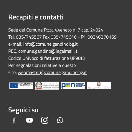
Recapiti e contatti
Sede del Comune P.zza V.Veneto n. 7 cap. 24024
Tel. 035/745567 Fax 035/745646 - P.I. 00246270169
e-mail:
info@comune.gandino.bg.it
PEC:
comune.gandino@legalmail.it
Codice Univoco di fatturazione UF98J3
Per segnalazioni relative a questo
sito:
webmaster@comune.gandino.bg.it
Seguici su
Facebook
Youtube
Instagram
Whatsapp