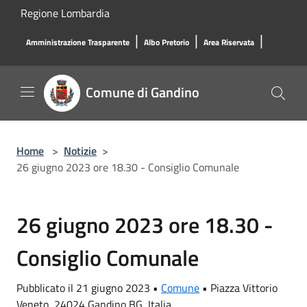
Salta al contenuto principale
Regione Lombardia
|
|
|
Amministrazione Trasparente
Albo Pretorio
Area Riservata
Comune di Gandino
Home
>
Notizie
>
26 giugno 2023 ore 18.30 - Consiglio Comunale
26 giugno 2023 ore 18.30 -
Consiglio Comunale
Pubblicato il 21 giugno 2023 •
Comune
•
Piazza Vittorio
Veneto, 24024 Gandino BG, Italia