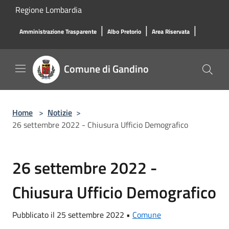
Salta al contenuto principale
Regione Lombardia
|
|
|
Amministrazione Trasparente
Albo Pretorio
Area Riservata
Comune di Gandino
Home
>
Notizie
>
26 settembre 2022 - Chiusura Ufficio Demografico
26 settembre 2022 -
Chiusura Ufficio Demografico
Pubblicato il 25 settembre 2022 •
Comune