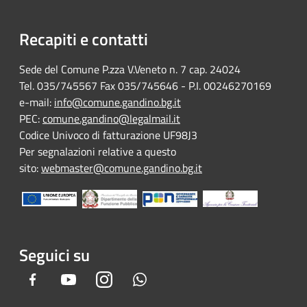
Recapiti e contatti
Sede del Comune P.zza V.Veneto n. 7 cap. 24024
Tel. 035/745567 Fax 035/745646 - P.I. 00246270169
e-mail:
info@comune.gandino.bg.it
PEC:
comune.gandino@legalmail.it
Codice Univoco di fatturazione UF98J3
Per segnalazioni relative a questo
sito:
webmaster@comune.gandino.bg.it
Seguici su
Facebook
Youtube
Instagram
Whatsapp