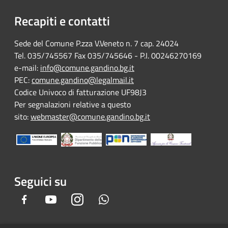
Recapiti e contatti
Sede del Comune P.zza V.Veneto n. 7 cap. 24024
Tel. 035/745567 Fax 035/745646 - P.I. 00246270169
e-mail:
info@comune.gandino.bg.it
PEC:
comune.gandino@legalmail.it
Codice Univoco di fatturazione UF98J3
Per segnalazioni relative a questo
sito:
webmaster@comune.gandino.bg.it
Seguici su
Facebook
Youtube
Instagram
Whatsapp