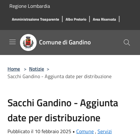
Salta al contenuto principale
Regione Lombardia
|
|
|
Amministrazione Trasparente
Albo Pretorio
Area Riservata
Comune di Gandino
Home
>
Notizie
>
Sacchi Gandino - Aggiunta date per distribuzione
Sacchi Gandino - Aggiunta
date per distribuzione
Pubblicato il 10 febbraio 2025 •
Comune
,
Servizi