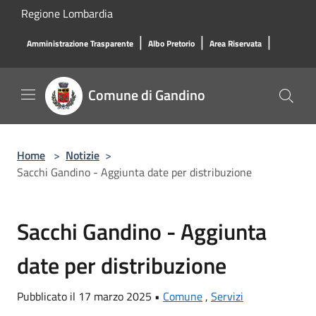
Salta al contenuto principale
Regione Lombardia
|
|
|
Amministrazione Trasparente
Albo Pretorio
Area Riservata
Comune di Gandino
Home
>
Notizie
>
Sacchi Gandino - Aggiunta date per distribuzione
Sacchi Gandino - Aggiunta
date per distribuzione
Pubblicato il 17 marzo 2025 •
Comune
,
Servizi