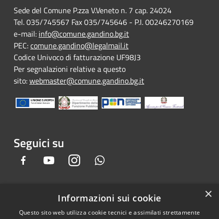
Sede del Comune P.zza V.Veneto n. 7 cap. 24024
Tel. 035/745567 Fax 035/745646 - P.I. 00246270169
e-mail:
info@comune.gandino.bg.it
PEC:
comune.gandino@legalmail.it
Codice Univoco di fatturazione UF98J3
Per segnalazioni relative a questo
sito:
webmaster@comune.gandino.bg.it
Seguici su
Facebook
Youtube
Instagram
Whatsapp
×
Informazioni sui cookie
RSS
Copyright © 2026 • Comune di
Questo sito web utilizza cookie tecnici e assimilati strettamente
Accessibilità
Gandino • Powered by