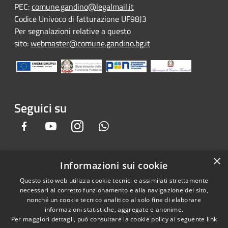
PEC:
comune.gandino@legalmail.it
Codice Univoco di fatturazione UF98J3
Per segnalazioni relative a questo
sito:
webmaster@comune.gandino.bg.it
Seguici su
Facebook
Youtube
Instagram
Whatsapp
×
Informazioni sui cookie
RSS
Copyright © 2026 • Comune di
Questo sito web utilizza cookie tecnici e assimilati strettamente
Accessibilità
Gandino • Powered by
necessari al corretto funzionamento e alla navigazione del sito,
Privacy
Municipium
Accesso
•
nonché un cookie tecnico analitico al solo fine di elaborare
informazioni statistiche, aggregate e anonime.
Cookie
redazione
Per maggiori dettagli, può consultare la cookie policy al seguente
link
Mappa del sito