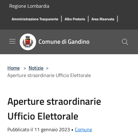
Salta al contenuto principale
Regione Lombardia
|
|
|
Amministrazione Trasparente
Albo Pretorio
Area Riservata
Comune di Gandino
Home
>
Notizie
>
Aperture straordinarie Ufficio Elettorale
Aperture straordinarie
Ufficio Elettorale
Pubblicato il 11 gennaio 2023 •
Comune