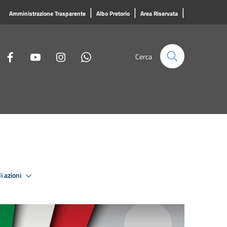
|
|
|
Amministrazione Trasparente
Albo Pretorio
Area Riservata
Cerca
i azioni