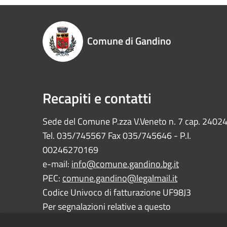
Comune di Gandino
Recapiti e contatti
Sede del Comune P.zza V.Veneto n. 7 cap. 2402
Tel. 035/745567 Fax 035/745646 - P.I.
00246270169
e-mail:
info@comune.gandino.bg.it
PEC:
comune.gandino@legalmail.it
Codice Univoco di fatturazione UF98J3
Per segnalazioni relative a questo
sito:
webmaster@comune.gandino.bg.it