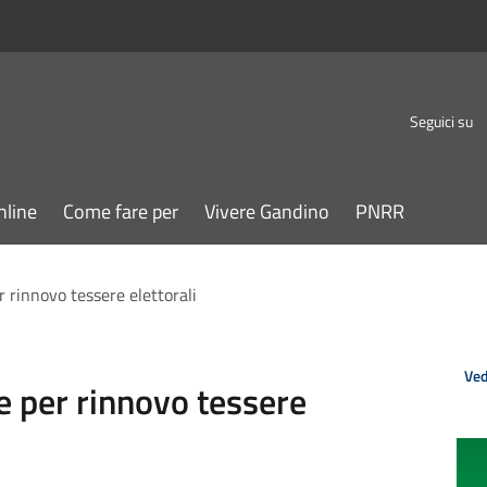
Seguici su
nline
Come fare per
Vivere Gandino
PNRR
r rinnovo tessere elettorali
Ved
le per rinnovo tessere