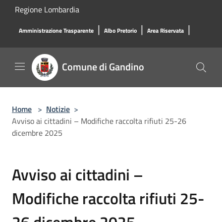
Salta al contenuto principale
Regione Lombardia
|
|
|
Amministrazione Trasparente
Albo Pretorio
Area Riservata
Comune di Gandino
Home
>
Notizie
>
Avviso ai cittadini – Modifiche raccolta rifiuti 25-26
dicembre 2025
Avviso ai cittadini –
Modifiche raccolta rifiuti 25-