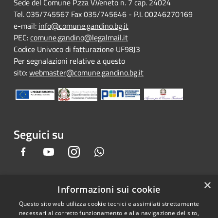
Sede del Comune P.zza V.Veneto n. 7 cap. 24024
Tel. 035/745567 Fax 035/745646 - P.I. 00246270169
e-mail:
info@comune.gandino.bg.it
PEC:
comune.gandino@legalmail.it
Codice Univoco di fatturazione UF98J3
Per segnalazioni relative a questo
sito:
webmaster@comune.gandino.bg.it
Seguici su
Facebook
Youtube
Instagram
Whatsapp
×
Informazioni sui cookie
RSS
Copyright © 2026 • Comune di
Questo sito web utilizza cookie tecnici e assimilati strettamente
Accessibilità
Gandino • Powered by
necessari al corretto funzionamento e alla navigazione del sito,