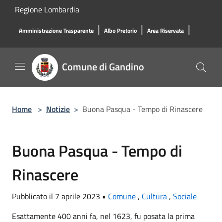
Salta al contenuto principale
Regione Lombardia
|
|
|
Amministrazione Trasparente
Albo Pretorio
Area Riservata
Comune di Gandino
Home
>
Notizie
>
Buona Pasqua - Tempo di Rinascere
Buona Pasqua - Tempo di
Rinascere
Pubblicato il 7 aprile 2023 •
Comune
,
Cultura
,
Sociale
Esattamente 400 anni fa, nel 1623, fu posata la prima