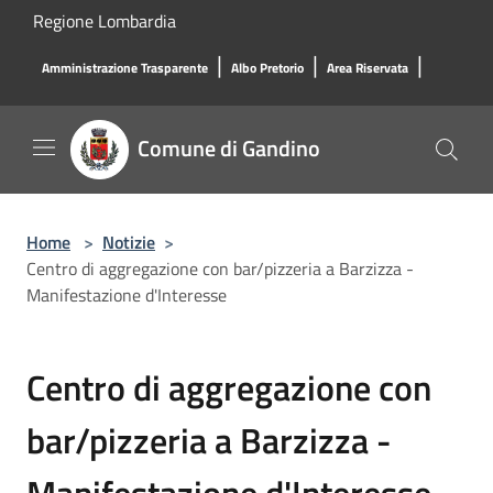
Salta al contenuto principale
Regione Lombardia
|
|
|
Amministrazione Trasparente
Albo Pretorio
Area Riservata
Comune di Gandino
Home
>
Notizie
>
Centro di aggregazione con bar/pizzeria a Barzizza -
Manifestazione d'Interesse
Centro di aggregazione con
bar/pizzeria a Barzizza -