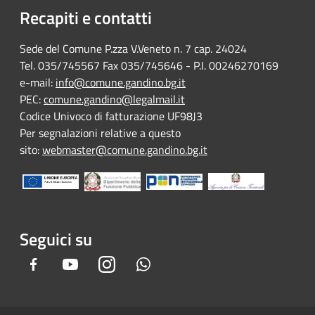
Recapiti e contatti
Sede del Comune P.zza V.Veneto n. 7 cap. 24024
Tel. 035/745567 Fax 035/745646 - P.I. 00246270169
e-mail:
info@comune.gandino.bg.it
PEC:
comune.gandino@legalmail.it
Codice Univoco di fatturazione UF98J3
Per segnalazioni relative a questo
sito:
webmaster@comune.gandino.bg.it
Seguici su
Facebook
Youtube
Instagram
Whatsapp