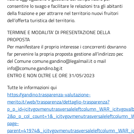
consentire lo svago e facilitare le relazioni tra gli abitanti
della frazione e per attrarre nel territorio nuovi fruitori
dell’offerta turistica del territorio.
TERMINE E MODALITA’ DI PRESENTAZIONE DELLA
PROPOSTA
Per manifestare il proprio interesse i concorrenti dovranno
far pervenire la propria proposta gestione all’indirizzo pec
del Comune comune.gandino@legalmail.it o mail
info@comune.gandino.bg.it
ENTRO E NON OLTRE LE ORE 31/05/2023
Tutte le informazioni qui
https://gandino.trasparenza-valutazione-
merito.it/web/trasparenza/dettaglio-trasparenza?
p_p_id=jcitygovmenutrasversaleleftcolumn_WAR_jcitygova
2&p_p_col_count=1&_jcitygovmenutrasversaleleftcolumn_WA
page-
parent=41974&_jcitygovmenutrasversaleleftcolumn_WAR_jci