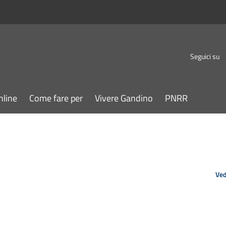
Seguici su
nline
Come fare per
Vivere Gandino
PNRR
Ved