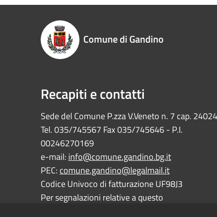
Comune di Gandino
Recapiti e contatti
Sede del Comune P.zza V.Veneto n. 7 cap. 2402
Tel. 035/745567 Fax 035/745646 - P.I.
00246270169
e-mail:
info@comune.gandino.bg.it
PEC:
comune.gandino@legalmail.it
Codice Univoco di fatturazione UF98J3
Per segnalazioni relative a questo
sito:
webmaster@comune.gandino.bg.it