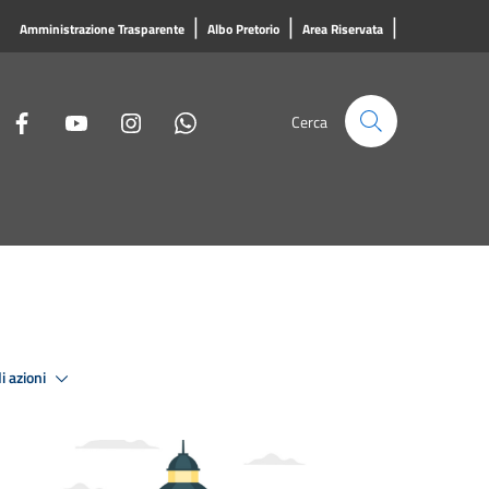
|
|
|
Amministrazione Trasparente
Albo Pretorio
Area Riservata
Cerca
i azioni