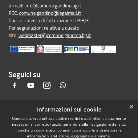
e-mail:
info@comune.gandino.bg.it
PEC:
comune.gandino@legalmail.it
Codice Univoco di fatturazione UF98J3
Per segnalazioni relative a questo
sito:
webmaster@comune.gandino.bg.it
Seguici su
Facebook
Youtube
Instagram
Whatsapp
×
Informazioni sui cookie
RSS
Copyright © 2026 • Comune di
Questo sito web utilizza cookie tecnici e assimilati strettamente
Accessibilità
Gandino • Powered by
necessari al corretto funzionamento e alla navigazione del sito,
Privacy
Municipium
Accesso
•
nonché un cookie tecnico analitico al solo fine di elaborare
informazioni statistiche, aggregate e anonime.
Cookie
redazione