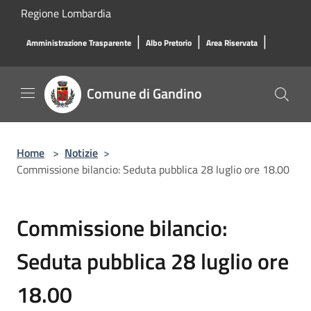
Salta al contenuto principale
Regione Lombardia
|
|
|
Amministrazione Trasparente
Albo Pretorio
Area Riservata
Comune di Gandino
Home
>
Notizie
>
Commissione bilancio: Seduta pubblica 28 luglio ore 18.00
Commissione bilancio:
Seduta pubblica 28 luglio ore
18.00