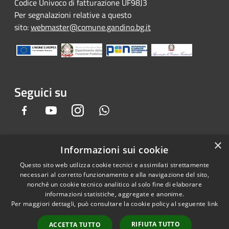
Codice Univoco di fatturazione UF98J3
Per segnalazioni relative a questo
sito:
webmaster@comune.gandino.bg.it
Seguici su
Facebook
Youtube
Instagram
Whatsapp
×
Informazioni sui cookie
RSS
Copyright © 2026 • Comune di
Questo sito web utilizza cookie tecnici e assimilati strettamente
Accessibilità
Gandino • Powered by
necessari al corretto funzionamento e alla navigazione del sito,
Privacy
Municipium
Accesso
•
nonché un cookie tecnico analitico al solo fine di elaborare
informazioni statistiche, aggregate e anonime.
Cookie
redazione
Per maggiori dettagli, può consultare la cookie policy al seguente
link
Mappa del sito
Credits
RIFIUTA TUTTO
ACCETTA TUTTO