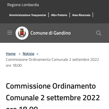
Salta al contenuto principale
Regione Lombardia
|
|
|
Amministrazione Trasparente
Albo Pretorio
Area Riservata
Comune di Gandino
Home
>
Notizie
>
Commissione Ordinamento Comunale 2 settembre 2022
ore 18.00
Commissione Ordinamento
Comunale 2 settembre 2022