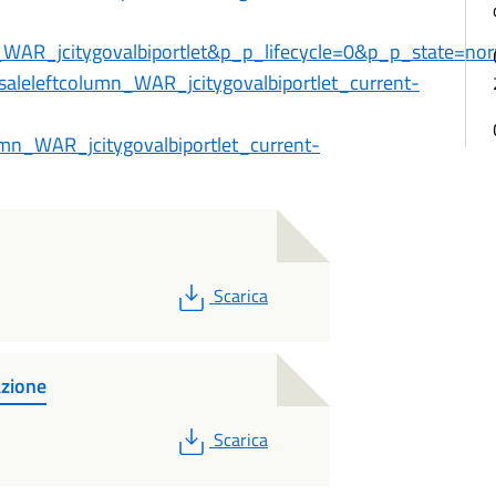
n_WAR_jcitygovalbiportlet&p_p_lifecycle=0&p_p_state
leleftcolumn_WAR_jcitygovalbiportlet_current-
mn_WAR_jcitygovalbiportlet_current-
PDF
Scarica
zione
PDF
Scarica