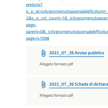
pretorio?
p_p_id=jcitygovmenutrasversaleleftcolum
2&p_p_col_count=1&_jcitygovmenutrasversa
page-
parent=0&_jcitygovmenutrasversaleleftcolu
page=41998
2022_07_26 Avviso pubblico
Allegato formato pdf
2022_07_26 Scheda di dichiara
Allegato formato pdf