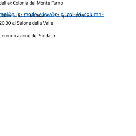
dell’ex Colonia del Monte Farno
=normal&p_p_mode=view&p_p_col_id=column-
CONSIGLIO COMUNALE – 27 aprile 2026 ore
20.30 al Salone della Valle
Comunicazione del Sindaco