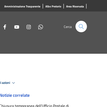
|
|
|
Amministrazione Trasparente
Albo Pretorio
Area Riservata
Cerca
i azioni
Notizie correlate
Chiusura temporanea dell’Ufficio Postale di