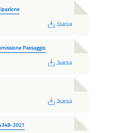
cipazione
PDF
Scarica
missione Paesaggio
PDF
Scarica
PDF
Scarica
 4348-2021