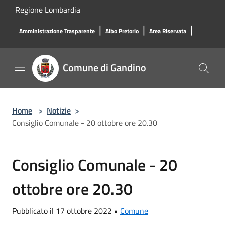
Salta al contenuto principale
Regione Lombardia
|
|
|
Amministrazione Trasparente
Albo Pretorio
Area Riservata
Comune di Gandino
Home
>
Notizie
>
Consiglio Comunale - 20 ottobre ore 20.30
Consiglio Comunale - 20
ottobre ore 20.30
Pubblicato il 17 ottobre 2022 •
Comune