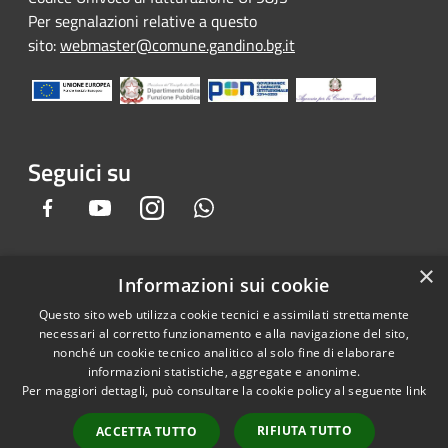
Per segnalazioni relative a questo
sito:
webmaster@comune.gandino.bg.it
Seguici su
Facebook
Youtube
Instagram
Whatsapp
×
Informazioni sui cookie
RSS
Copyright © 2026 • Comune di
Questo sito web utilizza cookie tecnici e assimilati strettamente
Accessibilità
Gandino • Powered by
necessari al corretto funzionamento e alla navigazione del sito,
Privacy
Municipium
Accesso
•
nonché un cookie tecnico analitico al solo fine di elaborare
informazioni statistiche, aggregate e anonime.
Cookie
redazione
Per maggiori dettagli, può consultare la cookie policy al seguente
link
Mappa del sito
Credits
RIFIUTA TUTTO
ACCETTA TUTTO