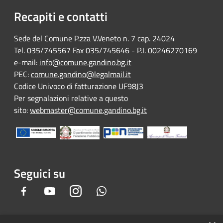
Recapiti e contatti
Sede del Comune P.zza V.Veneto n. 7 cap. 24024
Tel. 035/745567 Fax 035/745646 - P.I. 00246270169
e-mail:
info@comune.gandino.bg.it
PEC:
comune.gandino@legalmail.it
Codice Univoco di fatturazione UF98J3
Per segnalazioni relative a questo
sito:
webmaster@comune.gandino.bg.it
Seguici su
Facebook
Youtube
Instagram
Whatsapp