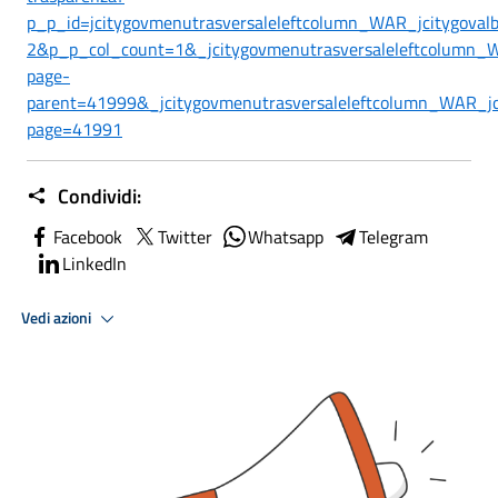
p_p_id=jcitygovmenutrasversaleleftcolumn_WAR_jcitygova
2&p_p_col_count=1&_jcitygovmenutrasversaleleftcolumn_WA
page-
parent=41999&_jcitygovmenutrasversaleleftcolumn_WAR_jci
page=41991
Condividi:
Facebook
Twitter
Whatsapp
Telegram
LinkedIn
Vedi azioni